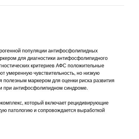
етерогенной популяции антифосфолипидных
аркером для диагностики антифосфолипидного
агностических критериев АФС положительные
ют умеренную чувствительность, но низкую
я полезным маркером для оценки риска развития
ии при антифосфолипидном синдроме.
окомплекс, который включает рецидивирующие
кую патологию и сопровождается выработкой