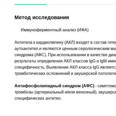
Метод исследования
Иммуноферментный анализ (ИФА)
Антитела к кардиолипину (АКЛ) входят в состав г
аутоантител и являются ценным серологическим м
синдрома (АФС). При использовании в качестве ди
результаты определения АКЛ классов IgG и IgM име
специфичность. Выявление АКЛ класса IgG являетс
тромботических осложнений и акушерской патолог
Антифосфолипидный синдром (АФС)
- симптом
тромбозы (артериальный и/или венозный), акушерс
специфических антител.