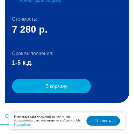
можно сдать на дому
Стоимость:
7 280
р.
Срок выполнения:
1-5 к.д.
В корзину
Описание
Подготовка
Интерпретация
Используя сайт www.cmd-online.ru, вы
соглашаетесь с использованием файлов cookie.
Принять
Подробнее