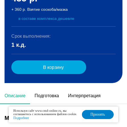
+ 360 р. Взятие соскоба/мазка
в составе комплекса дешевле
Срок выполнения:
1 к.д.
В корзину
Описание
Подготовка
Интерпретация
Используя сайт www.cmd-online.ru, вы
соглашаетесь с использованием файлов cookie.
Принять
Метод исследования
Подробнее