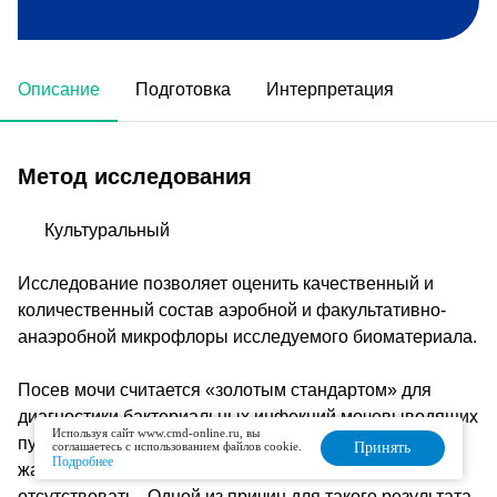
Описание
Подготовка
Интерпретация
Метод исследования
Культуральный
Исследование позволяет оценить качественный и
количественный состав аэробной и факультативно-
анаэробной микрофлоры исследуемого биоматериала.
Посев мочи считается «золотым стандартом» для
диагностики бактериальных инфекций мочевыводящих
Используя сайт www.cmd-online.ru, вы
путей. В ряде случаев, при наличии объективных
соглашаетесь с использованием файлов cookie.
Принять
Подробнее
жалоб, рост микроорганизмов на среде может
отсутствовать. Одной из причин для такого результата