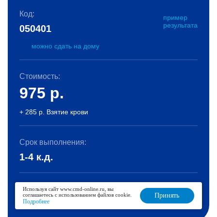
Код:
пример
результата
050401
можно сдать на дому
Стоимость:
975
р.
+ 285 р. Взятие крови
Срок выполнения:
1-4 к.д.
Используя сайт www.cmd-online.ru, вы
В корзину
соглашаетесь с использованием файлов cookie.
Принять
Подробнее