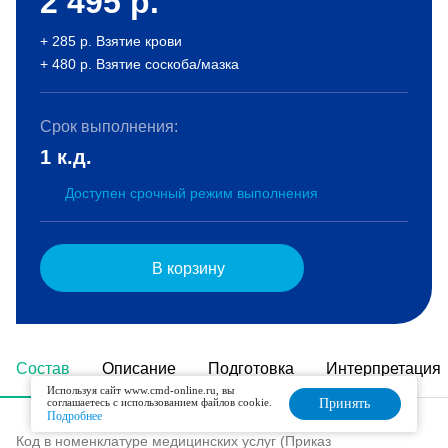
2 495
р.
+ 285 р. Взятие крови
+ 480 р. Взятие соскоба/мазка
Срок выполнения:
1 к.д.
Доступен срочный режим выполнения
В корзину
Состав
Описание
Подготовка
Интерпретация
Используя сайт www.cmd-online.ru, вы
соглашаетесь с использованием файлов cookie.
Принять
Подробнее
Код в номенклатуре медицинских услуг (Приказ