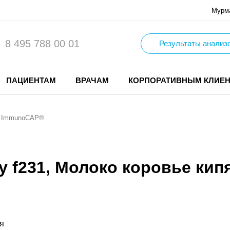
Мурм
8 495 788 00 01
Результаты анализ
ПАЦИЕНТАМ
ВРАЧАМ
КОРПОРАТИВНЫМ КЛИЕ
. ImmunoCAP®
ну f231, Молоко коровье ки
я