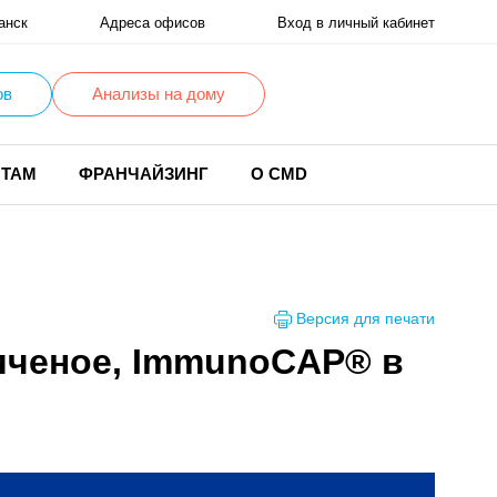
анск
Адреса офисов
Вход в личный кабинет
ов
Анализы на дому
НТАМ
ФРАНЧАЙЗИНГ
О CMD
Версия для печати
пяченое, ImmunoCAP® в