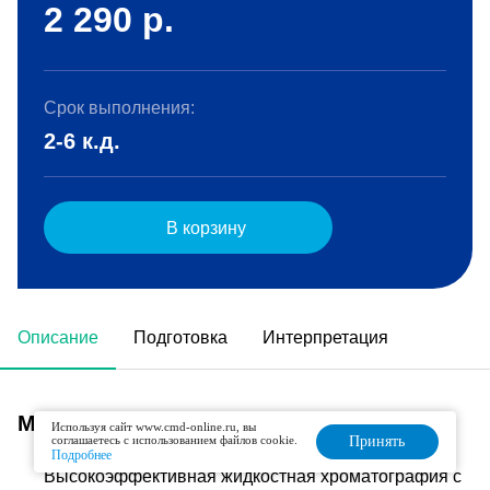
2 290
р.
Срок выполнения:
2-6 к.д.
В корзину
Описание
Подготовка
Интерпретация
Метод исследования
Используя сайт www.cmd-online.ru, вы
соглашаетесь с использованием файлов cookie.
Принять
Подробнее
Высокоэффективная жидкостная хроматография с