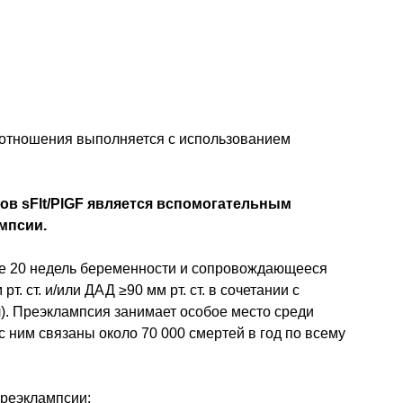
соотношения выполняется с использованием
в sFlt/PlGF является вспомогательным
мпсии.
ле 20 недель беременности и сопровождающееся
 ст. и/или ДАД ≥90 мм рт. ст. в сочетании с
г/л). Преэклампсия занимает особое место среди
с ним связаны около 70 000 смертей в год по всему
преэклампсии: