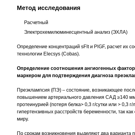
Метод исследования
Расчетный
Электрохемилюминесцентный анализ (ЭХЛА)
Определение концентраций sFlt и PlGF, расчет их 
технологии Elecsys (Cobas).
Определение соотношения ангиогенных факторо
маркером для подтверждения диагноза преэкла
Преэклампсия (ПЭ) – состояние, возникающее пос
повышением артериального давления САД ≥140 мм рт.
протеинурией (потеря белка> 0,3 г/сутки или > 0,3 
гипертензивных расстройств беременности, так как 
миру.
По срокам возникновения выделяют два варианта 