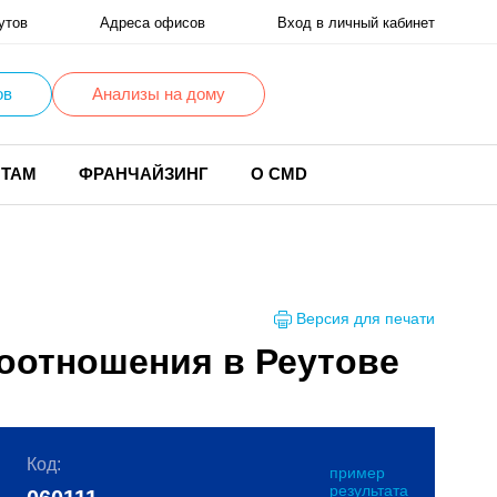
утов
Адреса офисов
Вход в личный кабинет
ов
Анализы на дому
НТАМ
ФРАНЧАЙЗИНГ
О CMD
Версия для печати
соотношения в Реутове
Код:
пример
результата