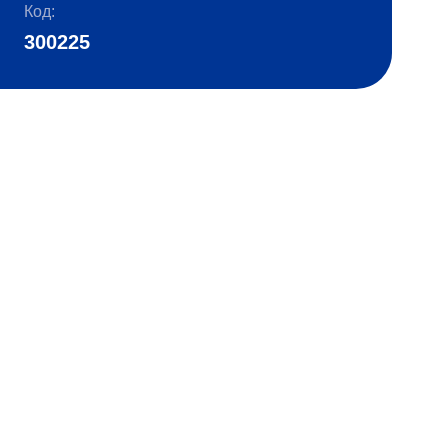
Код:
300225