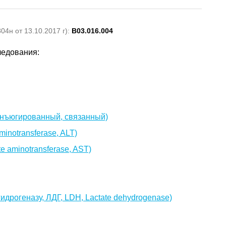
4н от 13.10.2017 г):
B03.016.004
ледования:
 конъюгированный, связанный)
inotransferase, ALT)
 aminotransferase, AST)
идрогеназу, ЛДГ, LDH, Lactate dehydrogenase)