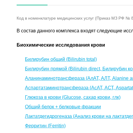
Код в номенклатуре медицинских услуг (Приказ МЗ РФ № 80
В состав данного комплекса входят следующие исс
Биохимические исследования крови
Билирубин общий (Bilirubin total)
Билирубин прямой (Bilirubin direct, Билирубин
Аланинаминотрансфераза (АлАТ, АЛТ, Alanine am
Аспартатаминотрансфераза (АсАТ, АСТ, Aspartate
Глюкоза в крови (Glucose, сахар крови, глк)
Общий белок + белковые фракции
Лактатдегидрогеназа (Анализ крови на лактатдег
Ферритин (Ferritin)