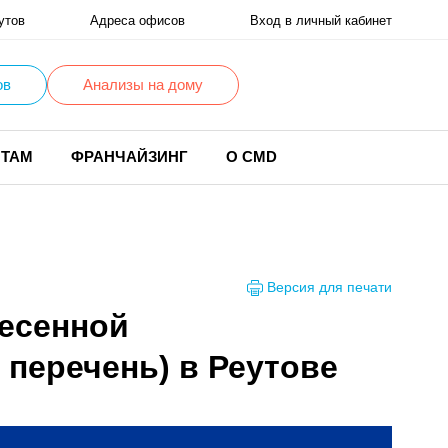
утов
Адреса офисов
Вход в личный кабинет
ов
Анализы на дому
НТАМ
ФРАНЧАЙЗИНГ
О CMD
Версия для печати
несенной
перечень) в Реутове