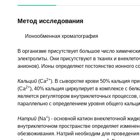
Метод исследования
Ионообменная хроматография
В организме присутствует большое число химически
электролиты. Они присутствуют в тканях и внеклето
анионов). Ионы определяют постоянство ионного с
2+
Кальций
(Ca
). В сыворотке крови 50% кальция пр
2+
(Са
), 40% кальция циркулирует в комплексе с бел
является регулятором внутриклеточных процессов,
параллельно с определением уровня общего кальц
+
Натрий
(Na
) - основной катион внеклеточной жид
внутриклеточном пространстве определяет изменени
обезвоживания. Натрий необходим для проведения 