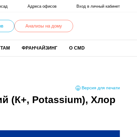
осад
Адреса офисов
Вход в личный кабинет
ов
Анализы на дому
НТАМ
ФРАНЧАЙЗИНГ
О CMD
Версия для печати
й (К+, Potassium), Хлор