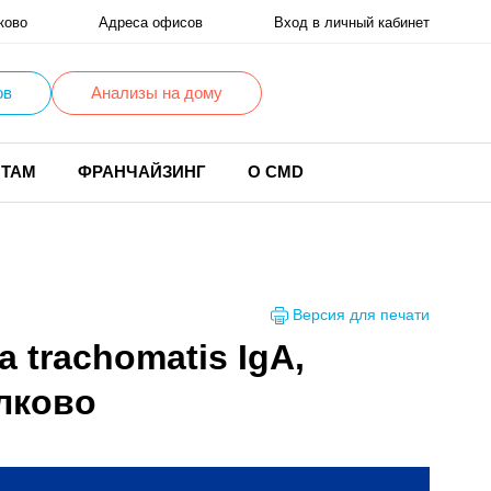
ково
Адреса офисов
Вход в личный кабинет
ов
Анализы на дому
НТАМ
ФРАНЧАЙЗИНГ
О CMD
Версия для печати
a trachomatis IgA,
лково