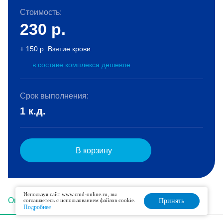
Стоимость:
230
р.
+ 150 р. Взятие крови
в составе комплекса дешевле
Срок выполнения:
1 к.д.
В корзину
Используя сайт www.cmd-online.ru, вы
Описание
Подготовка
Интерпретация
соглашаетесь с использованием файлов cookie.
Принять
Подробнее