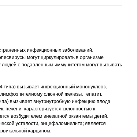
страненных инфекционных заболеваний,
рпесвирусы могут циркулировать в организме
у людей с подавленным иммунитетом могут вызывать
 4 типа) вызывает инфекционный мононуклеоз,
 лимфоэпителиому слюнной железы, гепатит.
типа) вызывает внутриутробную инфекцию плода
, печени; характеризуется склонностью к
яется возбудителем внезапной экзантемы детей,
еской усталости, энцефаломиелита; является
ервикальной карцином.