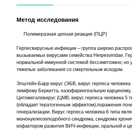
Метод исследования
Полимеразная цепная реакция (ПЦР)
Герпесвирусные инфекции – группа широко распро
вызываемых вирусами семейства Herpesviridae. Ге
нормальной иммунной системой бессимптомно; но 
тяжелые заболевания со смертельным исходом.
Эпштейн-Барр вирус (ЭБВ, вирус герпеса человека
лимфому Беркитта, назофарингеальную карциному,
Цитомегаловирус (ЦМВ, вирус герпеса человека 5 
(обладает тератогенным эффектом),поражения почек
генерализации. Вирус герпеса человека 6 типа явл
мононуклеозоподобного синдрома, синдрома хронич
кофактором развития ВИЧ-инфекции, оральной и ц