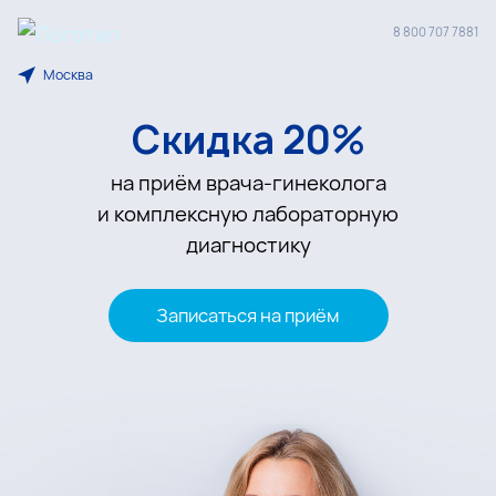
CMD
8 800 707 7881
Центр
Москва
Молекулярной
Диагностики
Скидка 20%
на приём врача-гинеколога
и комплексную лабораторную
диагностику
Записаться на приём