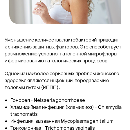
Уменьшение количества лактобактерий приводит
к снижению защитных факторов. Это способствует
размножению условно-патогенной микрофлоры
и формированию патологических процессов.
Одной из наиболее серьезных проблем женского
здоровья являются инфекции, передаваемые
половым путем (ИППП):
Гонорея -
N
eisseria gonorrhoeae
Хламидийная инфекция (хламидиоз) -
C
hlamydia
trachomatis
Инфекция, вызванная
M
ycoplasma genitalium
Трихомониаз -
T
richomonas vaginalis