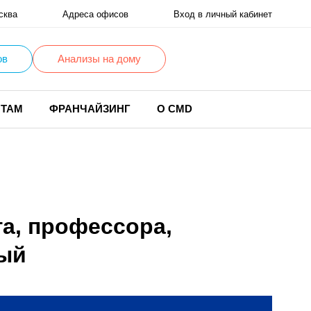
сква
Адреса офисов
Вход в личный кабинет
ов
Анализы на дому
НТАМ
ФРАНЧАЙЗИНГ
О CMD
га, профессора,
ный