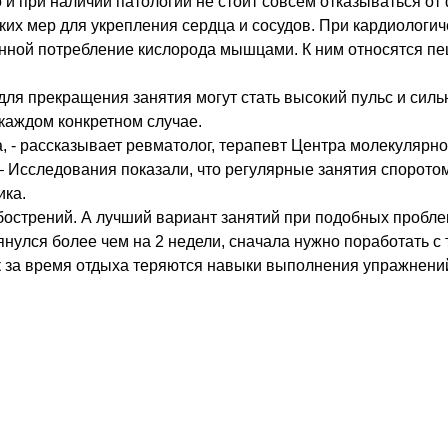
о и при наличии патологий не стоит совсем отказываться от
еских мер для укрепления сердца и сосудов. При кардиолог
нной потребление кислорода мышцами. К ним относятся пеш
для прекращения занятия могут стать высокий пульс и сил
каждом конкретном случае.
та, - рассказывает ревматолог, терапевт Центра молекул
Исследования показали, что регулярные занятия споротом,
ика.
 обострений. А лучший вариант занятий при подобных пробл
янулся более чем на 2 недели, сначала нужно поработать с
 за время отдыха теряются навыки выполнения упражнений,