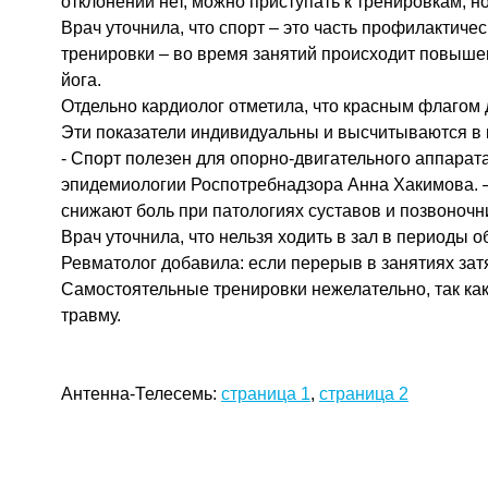
отклонений нет, можно приступать к тренировкам, н
Врач уточнила, что спорт – это часть профилактич
тренировки – во время занятий происходит повыше
йога.
Отдельно кардиолог отметила, что красным флагом 
Эти показатели индивидуальны и высчитываются в 
- Спорт полезен для опорно-двигательного аппара
эпидемиологии Роспотребнадзора Анна Хакимова. – 
снижают боль при патологиях суставов и позвоночн
Врач уточнила, что нельзя ходить в зал в периоды
Ревматолог добавила: если перерыв в занятиях зат
Самостоятельные тренировки нежелательно, так как
травму.
Антенна-Телесемь:
страница 1
,
страница 2