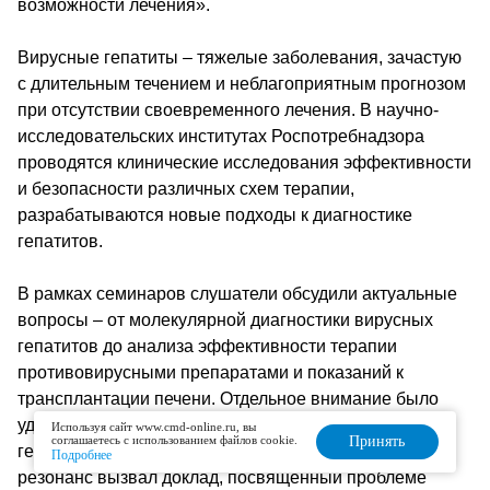
возможности лечения».
Вирусные гепатиты – тяжелые заболевания, зачастую
с длительным течением и неблагоприятным прогнозом
при отсутствии своевременного лечения. В научно-
исследовательских институтах Роспотребнадзора
проводятся клинические исследования эффективности
и безопасности различных схем терапии,
разрабатываются новые подходы к диагностике
гепатитов.
В рамках семинаров слушатели обсудили актуальные
вопросы – от молекулярной диагностики вирусных
гепатитов до анализа эффективности терапии
противовирусными препаратами и показаний к
трансплантации печени. Отдельное внимание было
уделено теме поствакцинального иммунитета против
Используя сайт www.cmd-online.ru, вы
соглашаетесь с использованием файлов cookie.
Принять
гепатита B и связанных с ним проблем. Большой
Подробнее
резонанс вызвал доклад, посвященный проблеме