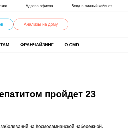
сква
Адреса офисов
Вход в личный кабинет
ов
Анализы на дому
НТАМ
ФРАНЧАЙЗИНГ
О CMD
епатитом пройдет 23
 заболеваний на Космодамианской набережной.