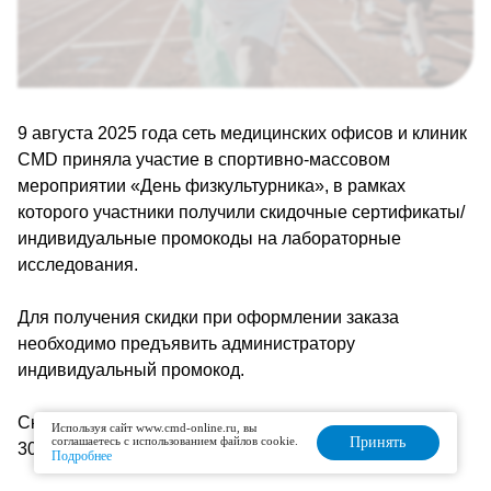
9 августа 2025 года сеть медицинских офисов и клиник
CMD приняла участие в спортивно-массовом
мероприятии «День физкультурника», в рамках
которого участники получили скидочные сертификаты/
индивидуальные промокоды на лабораторные
исследования.
Для получения скидки при оформлении заказа
необходимо предъявить администратору
индивидуальный промокод.
Скидка по акции действует в период с 10.08.2025 г. по
Используя сайт www.cmd-online.ru, вы
соглашаетесь с использованием файлов cookie.
Принять
30.09.2025 г. (включительно).
Подробнее