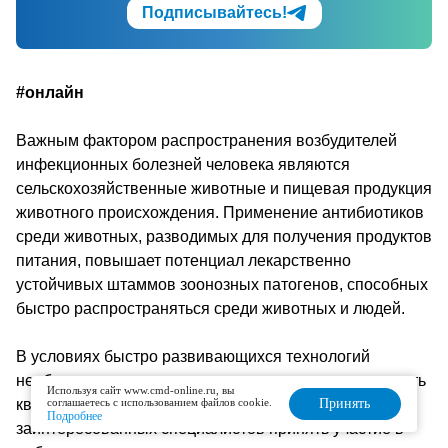
Подписывайтесь!
#онлайн
Важным фактором распространения возбудителей
инфекционных болезней человека являются
сельскохозяйственные животные и пищевая продукция
животного происхождения. Применение антибиотиков
среди животных, разводимых для получения продуктов
питания, повышает потенциал лекарственно
устойчивых штаммов зоонозных патогенов, способных
быстро распространяться среди животных и людей.
В условиях быстро развивающихся технологий
необходимо постоянно совершенствовать и повышать
Используя сайт www.cmd-online.ru, вы
квалификацию специалистов. Приглашаем всех
соглашаетесь с использованием файлов cookie.
Принять
Подробнее
заинтересованных специалистов принять участие в