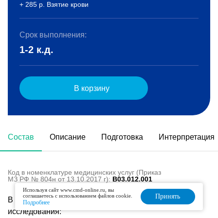
+ 285 р. Взятие крови
Срок выполнения:
1-2 к.д.
В корзину
Состав
Описание
Подготовка
Интерпретация
Код в номенклатуре медицинских услуг (Приказ
МЗ РФ № 804н от 13.10.2017 г):
B03.012.001
Используя сайт www.cmd-online.ru, вы
соглашаетесь с использованием файлов cookie.
Принять
В состав данного комплекса входят следующие
Подробнее
исследования: