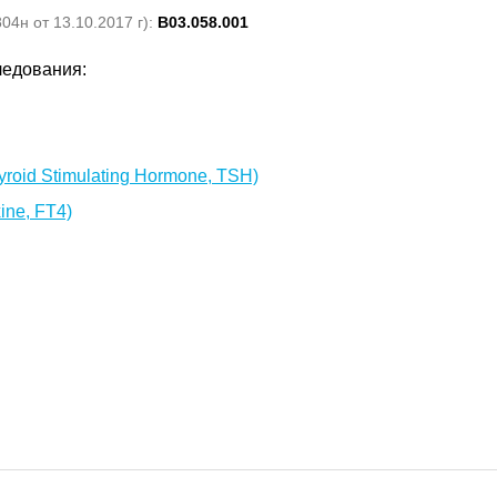
4н от 13.10.2017 г):
B03.058.001
ледования:
roid Stimulating Hormone, TSH)
ine, FT4)