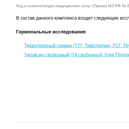
Код в номенклатуре медицинских услуг (Приказ МЗ РФ № 80
В состав данного комплекса входят следующие исс
Гормональные исследования
Тиреотропный гормон (ТТГ, Тиротропин, ТСГ, Thy
Тироксин свободный (Т4 свободный, Free Thyrox