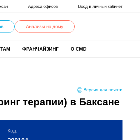
ксан
Адреса офисов
Вход в личный кабинет
ов
Анализы на дому
НТАМ
ФРАНЧАЙЗИНГ
О CMD
Версия для печати
инг терапии) в Баксане
Код: