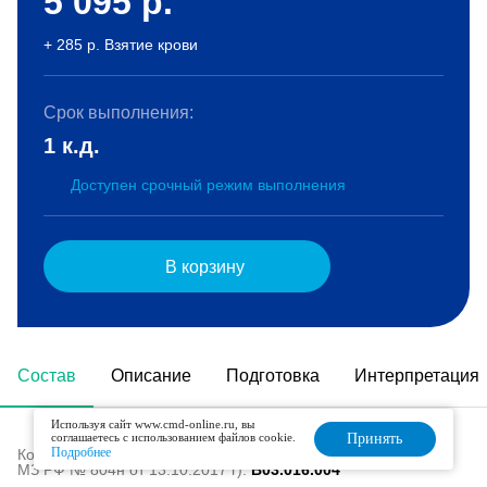
5 095
р.
+ 285 р. Взятие крови
Срок выполнения:
1 к.д.
Доступен срочный режим выполнения
В корзину
Состав
Описание
Подготовка
Интерпретация
Используя сайт www.cmd-online.ru, вы
соглашаетесь с использованием файлов cookie.
Принять
Подробнее
Код в номенклатуре медицинских услуг (Приказ
МЗ РФ № 804н от 13.10.2017 г):
B03.016.004