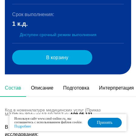
Срок выполнения:
1 к.д.
Доступен срочный режим выполнения
В корзину
Состав
Описание
Подготовка
Интерпретация
Код в номенклатуре медицинских услуг (Приказ
МЗ РФ № 804н от 13.10.2017 г):
A09.05.131
Используя сайт www.cmd-online.ru, вы
соглашаетесь с использованием файлов cookie.
Принять
Подробнее
В состав данного комплекса входят следующие
исследования: