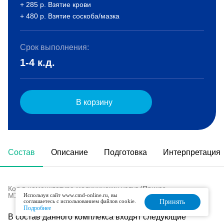
+ 285 р. Взятие крови
+ 480 р. Взятие соскоба/мазка
Срок выполнения:
1-4 к.д.
В корзину
Состав
Описание
Подготовка
Интерпретация
Код в номенклатуре медицинских услуг (Приказ
МЗ РФ № 804н от 13.10.2017 г):
B03.047.002
Используя сайт www.cmd-online.ru, вы
соглашаетесь с использованием файлов cookie.
Принять
Подробнее
В состав данного комплекса входят следующие