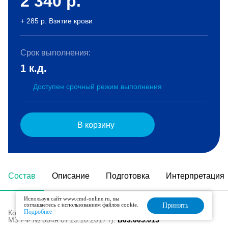
2 340
р.
+ 285 р. Взятие крови
Срок выполнения:
1 к.д.
Доступен срочный режим выполнения
В корзину
Состав
Описание
Подготовка
Интерпретация
Используя сайт www.cmd-online.ru, вы
соглашаетесь с использованием файлов cookie.
Принять
Подробнее
Код в номенклатуре медицинских услуг (Приказ
МЗ РФ № 804н от 13.10.2017 г):
B03.005.013