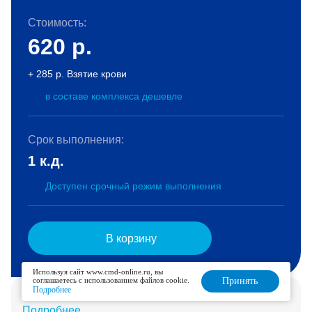
Стоимость:
620
р.
+ 285 р. Взятие крови
в составе комплекса дешевле
Срок выполнения:
1 к.д.
Доступен срочный режим выполнения
В корзину
Используя сайт www.cmd-online.ru, вы
соглашаетесь с использованием файлов cookie.
Принять
Подробнее
Услуга доступна для дозаказа в течение 2 дней.
Подробнее