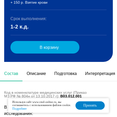
+ 150 р. Взятие крови
Срок выполнения:
1-2 к.д.
В корзину
Состав
Описание
Подготовка
Интерпретация
Код в номенклатуре медицинских услуг (Приказ
МЗ РФ № 804н от 13.10.2017 г):
B03.012.001
Используя сайт www.cmd-online.ru, вы
соглашаетесь с использованием файлов cookie.
Принять
В состав данного комплекса входят следующие
Подробнее
исследования: