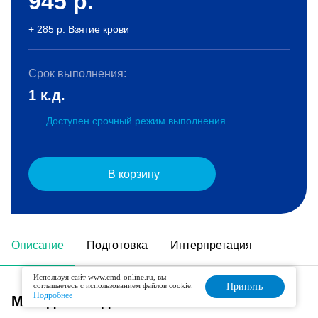
945
р.
+ 285 р. Взятие крови
Срок выполнения:
1 к.д.
Доступен срочный режим выполнения
В корзину
Описание
Подготовка
Интерпретация
Используя сайт www.cmd-online.ru, вы
соглашаетесь с использованием файлов cookie.
Принять
Подробнее
Метод исследования