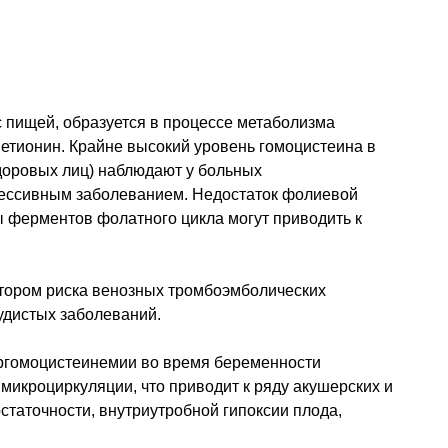
с пищей, образуется в процессе метаболизма
метионин. Крайне высокий уровень гомоцистеина в
здоровых лиц) наблюдают у больных
цессивным заболеванием. Недостаток фолиевой
ы ферментов фолатного цикла могут приводить к
тором риска венозных тромбоэмболических
удистых заболеваний.
ргомоцистеинемии во время беременности
икроциркуляции, что приводит к ряду акушерских и
таточности, внутриутробной гипоксии плода,