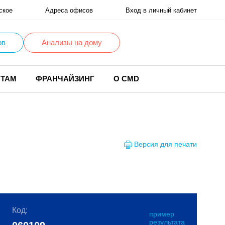
ское
Адреса офисов
Вход в личный кабинет
ов
Анализы на дому
НТАМ
ФРАНЧАЙЗИНГ
О CMD
Версия для печати
Код:
пример
результата