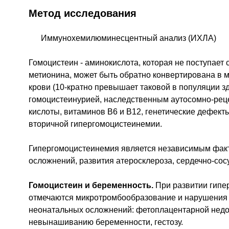
Метод исследования
Иммунохемилюминесцентный анализ (ИХЛА)
Гомоцистеин - аминокислота, которая не поступает 
метионина, может быть обратно конвертирована в 
крови (10-кратно превышает таковой в популяции 
гомоцистеинурией, наследственным аутосомно-ре
кислоты, витаминов В6 и В12, генетические дефект
вторичной гипергомоцистеинемии.
Гипергомоцистеинемия является независимым фак
осложнений, развития атеросклероза, сердечно-сос
Гомоцистеин и беременность.
При развитии гипе
отмечаются микротромбообразование и нарушения м
неонатальных осложнений: фетоплацентарной недос
невынашиванию беременности, гестозу.