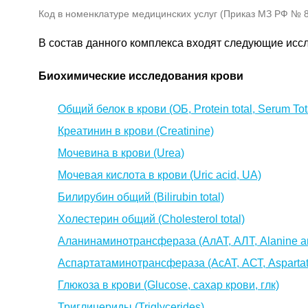
Код в номенклатуре медицинских услуг (Приказ МЗ РФ № 80
В состав данного комплекса входят следующие исс
Биохимические исследования крови
Общий белок в крови (ОБ, Protein total, Serum Tota
Креатинин в крови (Creatinine)
Мочевина в крови (Urea)
Мочевая кислота в крови (Uric acid, UA)
Билирубин общий (Bilirubin total)
Холестерин общий (Cholesterol total)
Аланинаминотрансфераза (АлАТ, АЛТ, Alanine am
Аспартатаминотрансфераза (АсАТ, АСТ, Aspartate
Глюкоза в крови (Glucose, сахар крови, глк)
Триглицериды (Triglycerides)