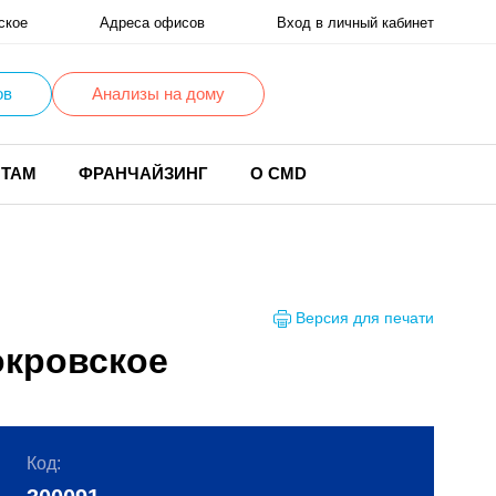
ское
Адреса офисов
Вход в личный кабинет
ов
Анализы на дому
НТАМ
ФРАНЧАЙЗИНГ
О CMD
Версия для печати
окровское
Код: