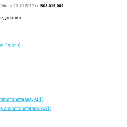
4н от 13.10.2017 г):
B03.016.004
ледования:
l Protein)
inotransferase, ALT)
 aminotransferase, AST)