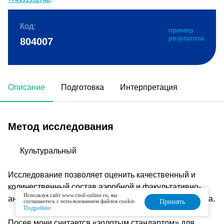
+74951532742
.
Код:
пример
результата
804007
Описание
Подготовка
Интерпретация
Метод исследования
Культуральный
Исследование позволяет оценить качественный и
количественный состав аэробной и факультативно-
Используя сайт www.cmd-online.ru, вы
анаэробной микрофлоры исследуемого биоматериала.
соглашаетесь с использованием файлов cookie.
Принять
Подробнее
Посев мочи считается «золотым стандартом» для