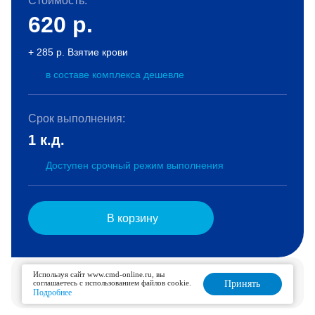
Стоимость:
620
р.
+ 285 р. Взятие крови
в составе комплекса дешевле
Срок выполнения:
1 к.д.
Доступен срочный режим выполнения
В корзину
Услуга доступна для дозаказа в течение 2 дней.
Используя сайт www.cmd-online.ru, вы
соглашаетесь с использованием файлов cookie.
Принять
Подробнее
Подробнее