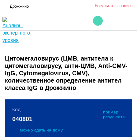
Результаты анализов
Дрожжино
Цитомегаловирус (ЦМВ, антитела к
цитомегаловирусу, анти-ЦМВ, Anti-CMV-
IgG, Cytomegalovirus, CMV),
количественное определение антител
класса IgG в Дрожжино
Код:
пример
результата
040801
можно сдать на дому