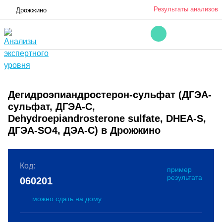
Результаты анализов
Дрожжино
Дегидроэпиандростерон-сульфат (ДГЭА-
сульфат, ДГЭА-С,
Dehydroepiandrosterone sulfate, DHEA-S,
ДГЭА-SO4, ДЭА-С) в Дрожжино
Код:
пример
результата
060201
можно сдать на дому