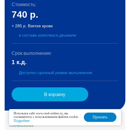
Стоимость:
740
р.
+ 285 р. Взятие крови
в составе комплекса дешевле
Срок выполнения:
1 к.д.
Доступен срочный режим выполнения
В корзину
Используя сайт www.cmd-online.ru, вы
Услуга доступна для дозаказа в течение 1 дня.
соглашаетесь с использованием файлов cookie.
Принять
Подробнее
Подробнее