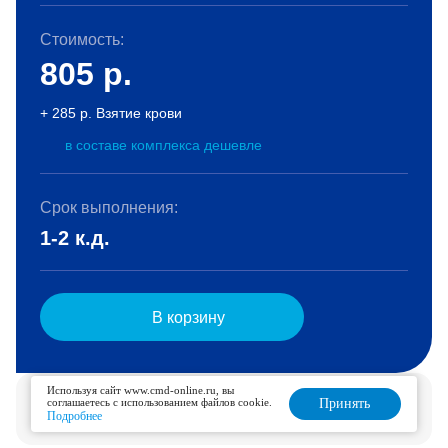
Стоимость:
805
р.
+ 285 р. Взятие крови
в составе комплекса дешевле
Срок выполнения:
1-2 к.д.
В корзину
Используя сайт www.cmd-online.ru, вы
Услуга доступна для дозаказа в течение 4 дней.
соглашаетесь с использованием файлов cookie.
Принять
Подробнее
Подробнее