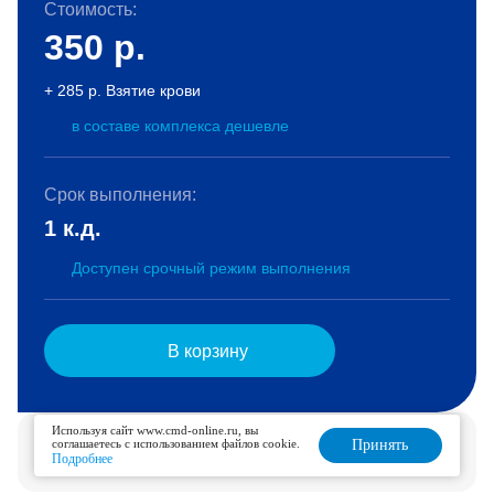
Стоимость:
350
р.
+ 285 р. Взятие крови
в составе комплекса дешевле
Срок выполнения:
1 к.д.
Доступен срочный режим выполнения
В корзину
Используя сайт www.cmd-online.ru, вы
Услуга доступна для дозаказа в течение 6 дней.
соглашаетесь с использованием файлов cookie.
Принять
Подробнее
Подробнее