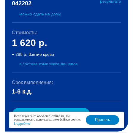
результата
042202
можно сдать на дому
Стоимость:
1 620
р.
+ 285 р. Взятие крови
в составе комплекса дешевле
Срок выполнения:
1-6 к.д.
В корзину
Используя сайт www.cmd-online.ru, вы
соглашаетесь с использованием файлов cookie.
Принять
Подробнее