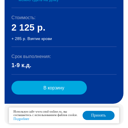
Стоимость:
2 125
р.
+ 285 р. Взятие крови
Срок выполнения:
1-9 к.д.
В корзину
Услуга доступна для дозаказа в течение 1 дня.
Используя сайт www.cmd-online.ru, вы
соглашаетесь с использованием файлов cookie.
Принять
Подробнее
Подробнее