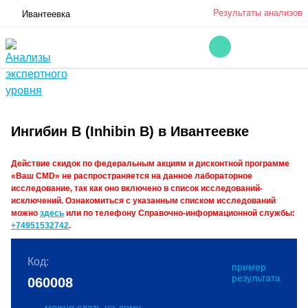
Результаты анализов
Ивантеевка
Ингибин B (Inhibin B) в Ивантеевке
Действие скидок по федеральным акциям и дисконтной программе
«Ваш CMD» не распространяется на данное лабораторное
исследование, так как оно включено в список исследований-
исключений. Ознакомиться с указанным списком исследований
можно
здесь
или по телефону Справочно-информационной службы:
+74951532742
.
Код:
пример
результата
060008
можно сдать на дому