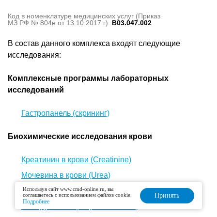
Код в номенклатуре медицинских услуг (Приказ
МЗ РФ № 804н от 13.10.2017 г):
B03.047.002
В состав данного комплекса входят следующие
исследования:
Комплексные программы лабораторных
исследований
Гастропанель (скрининг)
Биохимические исследования крови
Креатинин в крови (Creatinine)
Мочевина в крови (Urea)
Используя сайт www.cmd-online.ru, вы
Мочевая кислота в крови (Uric acid, UA)
соглашаетесь с использованием файлов cookie.
Принять
Подробнее
Билирубин общий (Bilirubin total)