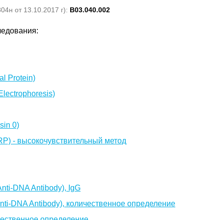
4н от 13.10.2017 г):
B03.040.002
ледования:
l Protein)
lectrophoresis)
sin 0)
CRP) - высокочувствительный метод
nti-DNA Antibody), IgG
Anti-DNA Antibody), количественное определение
ичественное определение