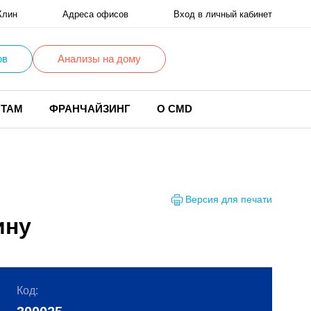
Клин
Адреса офисов
Вход в личный кабинет
ов
Анализы на дому
НТАМ
ФРАНЧАЙЗИНГ
О CMD
Версия для печати
ину
Код: