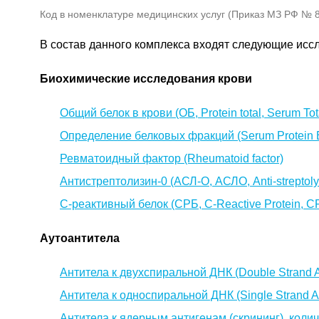
Код в номенклатуре медицинских услуг (Приказ МЗ РФ № 80
В состав данного комплекса входят следующие исс
Биохимические исследования крови
Общий белок в крови (ОБ, Protein total, Serum Tota
Определение белковых фракций (Serum Protein E
Ревматоидный фактор (Rheumatoid factor)
Антистрептолизин-0 (АСЛ-О, АСЛО, Anti-streptoly
C-реактивный белок (СРБ, C-Reactive Protein, 
Аутоантитела
Антитела к двухспиральной ДНК (Double Strand A
Антитела к односпиральной ДНК (Single Strand 
Антитела к ядерным антигенам (скрининг), кол