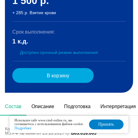
1 500
р.
+ 285 р. Взятие крови
Срок выполнения:
1 к.д.
Доступен срочный режим выполнения
В корзину
Состав
Описание
Подготовка
Интерпретация
Используя сайт www.cmd-online.ru, вы
соглашаетесь с использованием файлов cookie.
Принять
Подробнее
Код в номенклатуре медицинских услуг (Приказ
МЗ РФ № 804н от 13.10.2017 г):
B03.016.005