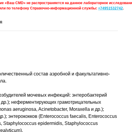
е «Ваш CMD» не распространяется на данное лабораторное исследование
или по телефону Справочно-информационной службы:
+74951532742
.
я
оличественный состав аэробной и факультативно-
ла.
озбудителей мочевых инфекций: энтеробактерий
us и др.); неферментирующих грамотрицательных
s aeruginosa, Acinetobacter, Moraxella и др.);
др.); энтерококков (Enterococcus faecalis, Enterococcus
s, Staphylococcus epidermidis, Staphylococcus
ealyticum).