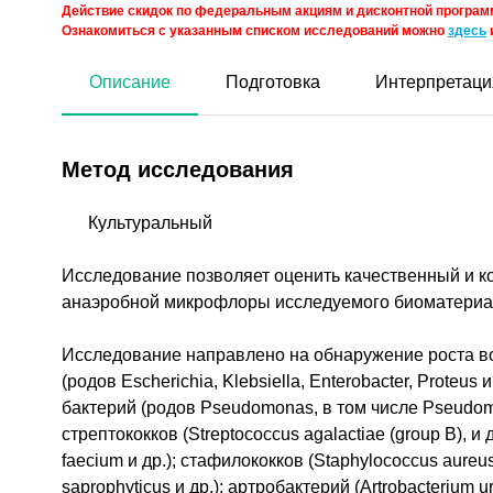
Действие скидок по федеральным акциям и дисконтной программ
Ознакомиться с указанным списком исследований можно
здесь
Описание
Подготовка
Интерпретаци
Метод исследования
Культуральный
Исследование позволяет оценить качественный и к
анаэробной микрофлоры исследуемого биоматериа
Исследование направлено на обнаружение роста в
(родов Escherichia, Klebsiella, Enterobacter, Prote
бактерий (родов Pseudomonas, в том числе Pseudomona
стрептококков (Streptococcus agalactiae (group B), и 
faecium и др.); стафилококков (Staphylococcus aureu
saprophyticus и др.); артробактерий (Artrobacterium ur