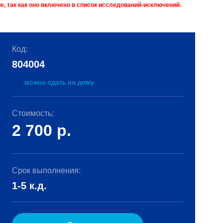
, так как оно включено в список исследований-исключений.
Код:
804004
можно сдать на дому
Стоимость:
2 700
р.
Срок выполнения:
1-5 к.д.