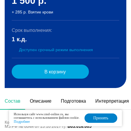
1 500
р.
+ 285 р. Взятие крови
Срок выполнения:
1 к.д.
Доступен срочный режим выполнения
В корзину
Состав
Описание
Подготовка
Интерпретация
Используя сайт www.cmd-online.ru, вы
соглашаетесь с использованием файлов cookie.
Принять
Подробнее
Код в номенклатуре медицинских услуг (Приказ
МЗ РФ № 804н от 13.10.2017 г):
B03.016.005