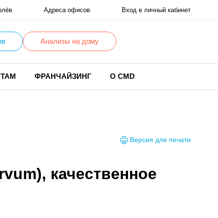
олёв
Адреса офисов
Вход в личный кабинет
ов
Анализы на дому
НТАМ
ФРАНЧАЙЗИНГ
О CMD
Версия для печати
arvum), качественное