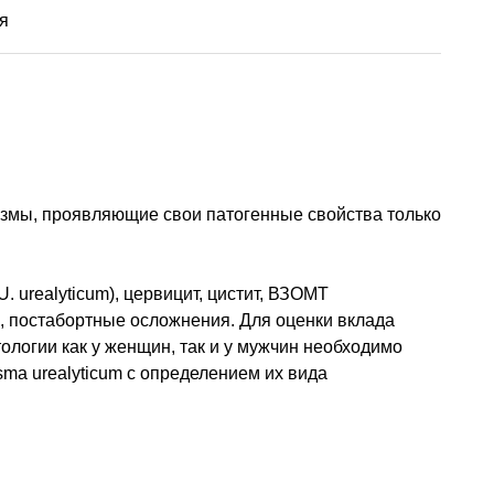
я
измы, проявляющие свои патогенные свойства только
 urealyticum), цервицит, цистит, ВЗОМТ
, постабортные осложнения. Для оценки вклада
ологии как у женщин, так и у мужчин необходимо
sma urealyticum с определением их вида