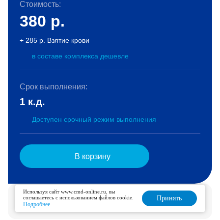
Стоимость:
380
р.
+ 285 р. Взятие крови
в составе комплекса дешевле
Срок выполнения:
1 к.д.
Доступен срочный режим выполнения
В корзину
Используя сайт www.cmd-online.ru, вы
Услуга доступна для дозаказа в течение 6 дней.
соглашаетесь с использованием файлов cookie.
Принять
Подробнее
Подробнее