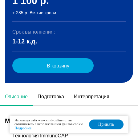
1 100
р.
+ 285 р. Взятие крови
Срок выполнения:
1-12 к.д.
В корзину
Описание
Подготовка
Интерпретация
Метод исследования
Используя сайт www.cmd-online.ru, вы
соглашаетесь с использованием файлов cookie.
Принять
Подробнее
Технология ImmunoCAP.