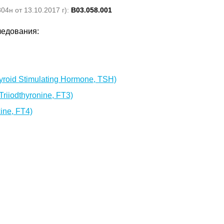
4н от 13.10.2017 г):
B03.058.001
ледования:
roid Stimulating Hormone, TSH)
iiodthyronine, FT3)
ine, FT4)