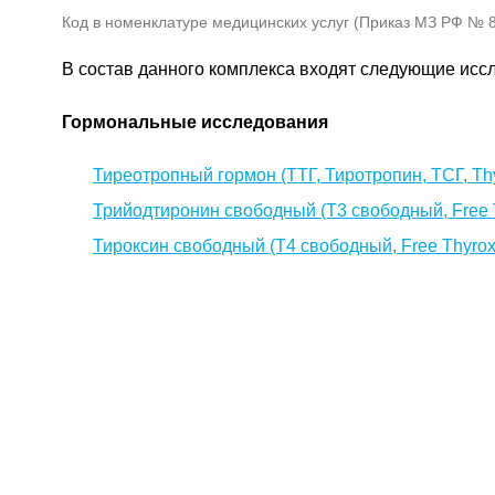
Код в номенклатуре медицинских услуг (Приказ МЗ РФ № 80
В состав данного комплекса входят следующие исс
Гормональные исследования
Тиреотропный гормон (ТТГ, Тиротропин, ТСГ, Thy
Трийодтиронин свободный (Т3 свободный, Free Tr
Тироксин свободный (Т4 свободный, Free Thyrox