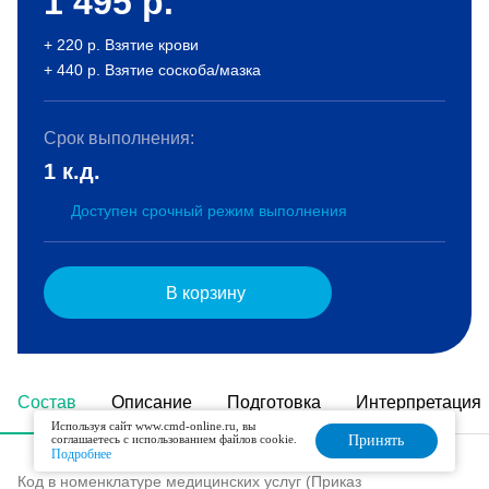
1 495
р.
+ 220 р. Взятие крови
+ 440 р. Взятие соскоба/мазка
Срок выполнения:
1 к.д.
Доступен срочный режим выполнения
В корзину
Состав
Описание
Подготовка
Интерпретация
Используя сайт www.cmd-online.ru, вы
соглашаетесь с использованием файлов cookie.
Принять
Подробнее
Код в номенклатуре медицинских услуг (Приказ